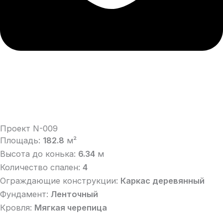
Проект N-009
Площадь:
182.8
м²
Высота до конька:
6.34
м
Количество спален:
4
Ограждающие конструкции:
Каркас деревянный
Фундамент:
Ленточный
Кровля:
Мягкая черепица