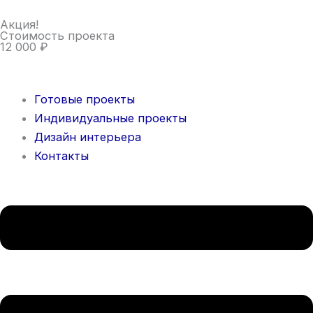
Перейти
Акция!
к
Стоимость проекта
содержимому
12 000 ₽
Готовые проекты
Индивидуальные проекты
Дизайн интерьера
Контакты