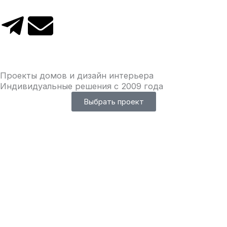
T
E
e
n
l
v
Проекты домов и дизайн интерьера
Индивидуальные решения с 2009 года
e
e
Выбрать проект
g
l
r
o
a
p
m
e